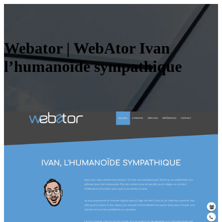
Webator | WebAtor Ivan
l’humanoïde sympathique