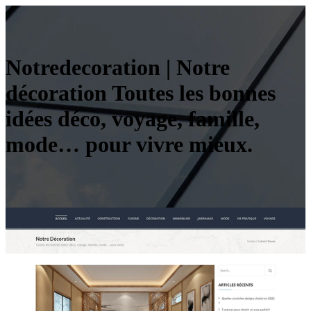
Not­redecora­tion | Notre
décoration Toutes les bonnes
idées déco, voyage, famille,
mode… pour vivre mieux.